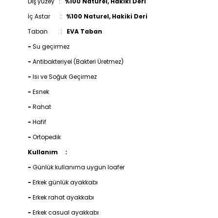
Dış yüzey :
%100 Naturel, Hakiki Deri
İç Astar :
%100 Naturel, Hakiki Deri
Taban :
EVA Taban
-
Su geçirmez
-
Antibakteriyel (Bakteri Üretmez)
-
Isı ve Soğuk Geçirmez
-
Esnek
-
Rahat
-
Hafif
-
Ortopedik
Kullanım :
-
Günlük kullanıma uygun loafer
-
Erkek günlük ayakkabı
-
Erkek rahat ayakkabı
-
Erkek casual ayakkabı