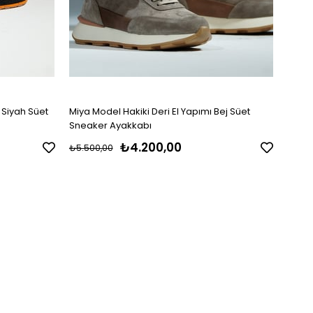
 Siyah Süet
Miya Model Hakiki Deri El Yapımı Bej Süet
Bloom
Sneaker Ayakkabı
Süet 
₺4.200,00
₺5.500,00
₺5.50