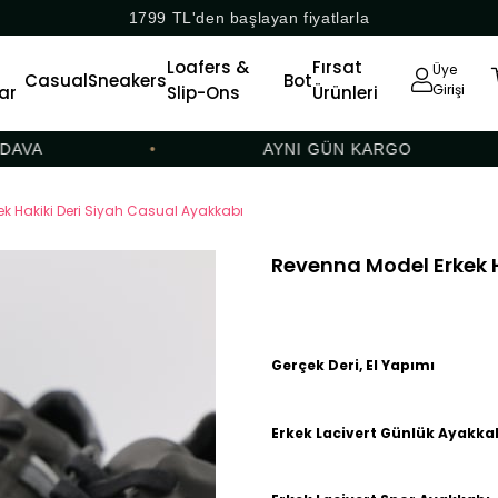
1799 TL'den başlayan fiyatlarla
Loafers &
Fırsat
Üye
Casual
Sneakers
Bot
Girişi
ar
Slip-Ons
Ürünleri
A
•
AYNI GÜN KARGO
•
k Hakiki Deri Siyah Casual Ayakkabı
Revenna Model Erkek H
Gerçek Deri, El Yapımı
Erkek Lacivert Günlük Ayakka