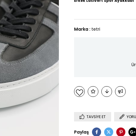
Erkek Lacivert Spor Ayakkabı
Marka
:
tetri
Ür
TAVSIYE ET
YORU
Paylaş