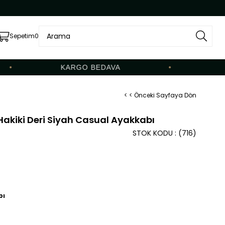
Sepetim
0
KARGO BEDAVA
•
< < Önceki Sayfaya Dön
akiki Deri Siyah Casual Ayakkabı
STOK KODU
(716)
bı