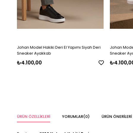
Johan Model Hakiki Deri El Yapımı Siyah Deri
Johan Model 
Sneaker Ayakkab
Sneaker Ay
₺4.100,00
₺4.100,0
ÜRÜN ÖZELLIKLERI
YORUMLAR
(0)
ÜRÜN ÖNERILERI