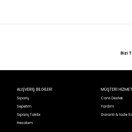
Bizi 
ALIŞVERİŞ BİLGİLERİ
MÜŞTERİ HİZMET
Sipariş
Canlı Destek
Sepetim
Yardım
Sipariş Takibi
Garanti & İade 
Hesabım