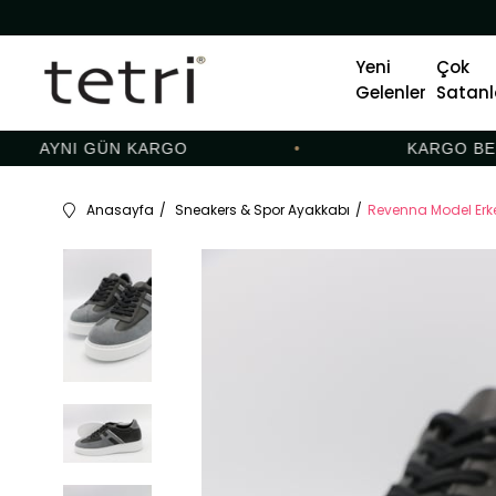
Yeni
Çok
Gelenler
Satanl
AYNI GÜN KARGO
•
KARGO BEDAV
Anasayfa
Sneakers & Spor Ayakkabı
Revenna Model Erke