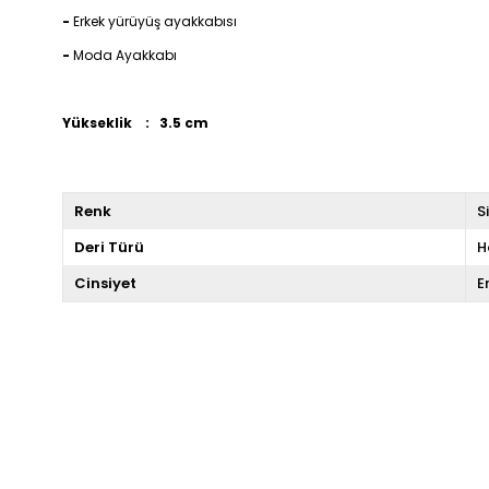
-
Erkek yürüyüş ayakkabısı
-
Moda Ayakkabı
Yükseklik : 3.5 cm
Renk
S
Deri Türü
H
Cinsiyet
E