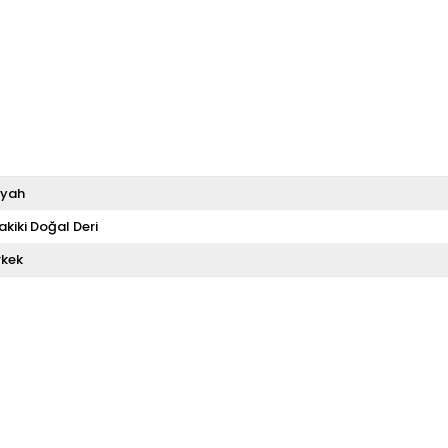
iyah
akiki Doğal Deri
rkek