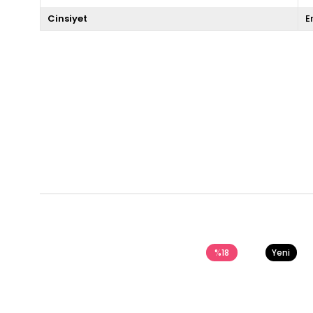
Cinsiyet
E
%18
Yeni
Ürün