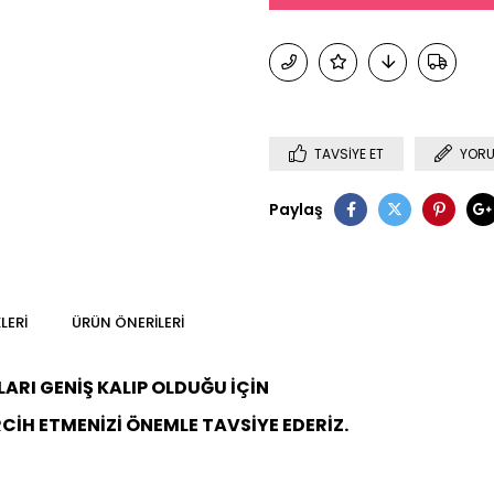
TAVSIYE ET
YORU
Paylaş
LERI
ÜRÜN ÖNERILERI
ARI GENİŞ KALIP OLDUĞU İÇİN
CİH ETMENİZİ ÖNEMLE TAVSİYE EDERİZ.