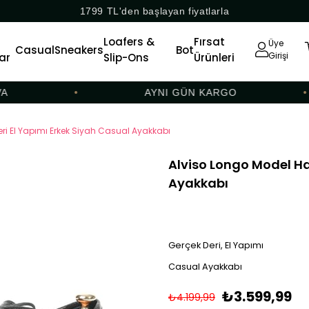
1799 TL'den başlayan fiyatlarla
Loafers &
Fırsat
Üye
Casual
Sneakers
Bot
Girişi
ar
Slip-Ons
Ürünleri
•
AYNI GÜN KARGO
•
eri El Yapımı Erkek Siyah Casual Ayakkabı
Alviso Longo Model Hak
Ayakkabı
Gerçek Deri, El Yapımı
Casual Ayakkabı
₺3.599,99
₺4.199,99