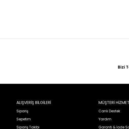
Bizi 
ALIŞVERİŞ BİLGİLERİ
MÜŞTERİ HİZMET
Sipariş
Canlı Destek
Sepetim
Yardım
Sipariş Takibi
Garanti & İade 