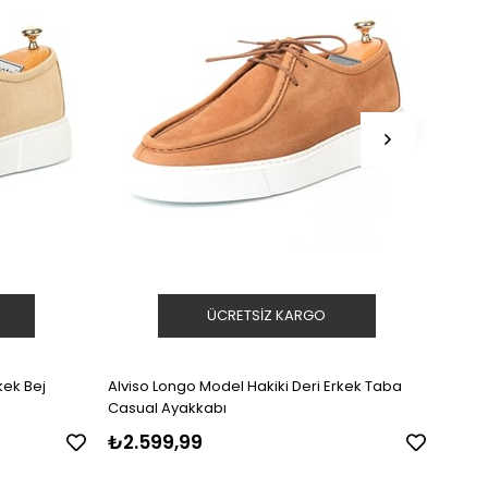
ÜCRETSIZ KARGO
kek Bej
Alviso Longo Model Hakiki Deri Erkek Taba
Achil
Casual Ayakkabı
Ayak
₺2.599,99
₺3.59