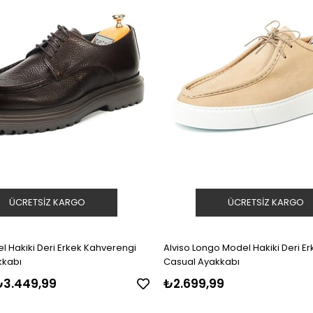
ÜCRETSIZ KARGO
ÜCRETSIZ KARGO
erengi
Alviso Longo Model Hakiki Deri Er
kkabı
Casual Ayakkabı
₺3.449,99
₺2.699,99