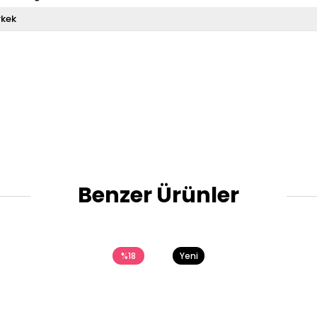
rkek
Benzer Ürünler
%18
Yeni
Ürün