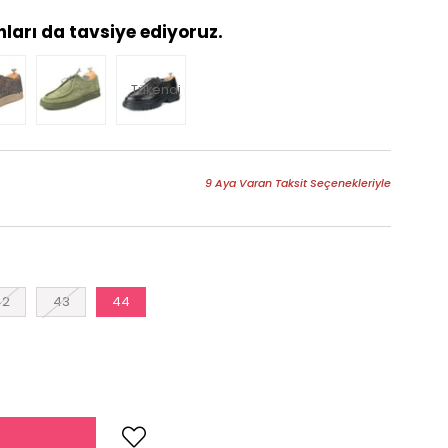
İndirim
ları da tavsiye ediyoruz.
ndi
Tükendi
9 Aya Varan Taksit Seçenekleriyle
42
43
44