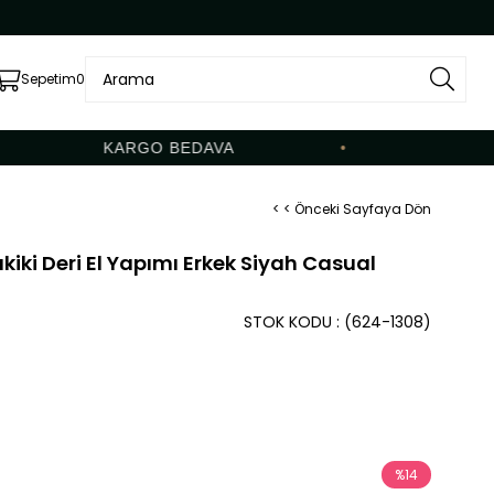
Sepetim
0
KARGO BEDAVA
•
< < Önceki Sayfaya Dön
iki Deri El Yapımı Erkek Siyah Casual
STOK KODU
(624-1308)
%
14