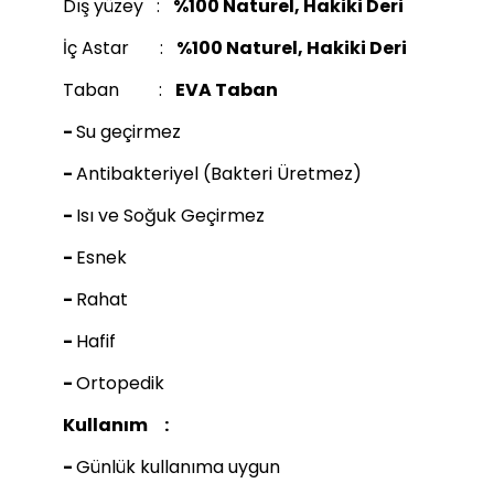
Dış yüzey :
%100 Naturel, Hakiki Deri
İç Astar :
%100 Naturel, Hakiki Deri
Taban :
EVA Taban
-
Su geçirmez
-
Antibakteriyel (Bakteri Üretmez)
-
Isı ve Soğuk Geçirmez
-
Esnek
-
Rahat
-
Hafif
-
Ortopedik
Kullanım :
-
Günlük kullanıma uygun