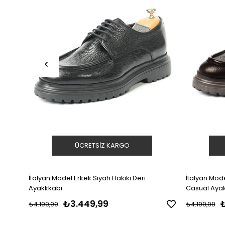
ÜCRETSIZ KARGO
İtalyan Model Erkek Siyah Hakiki Deri
İtalyan Model Hakiki Deri Erkek Kahv
Ayakkkabı
Casual Aya
₺3.449,99
₺4.199,99
₺4.199,99