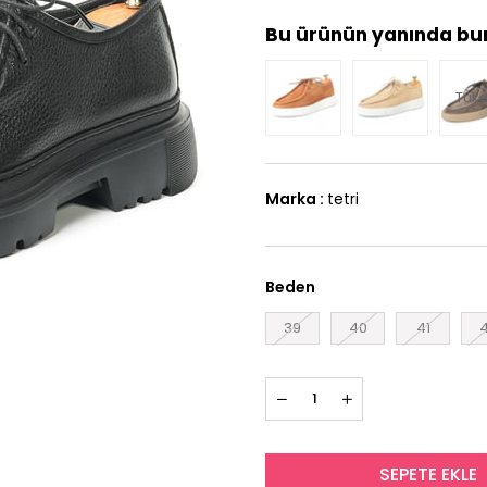
Bu ürünün yanında bun
Tüke
Marka
:
tetri
Beden
39
40
41